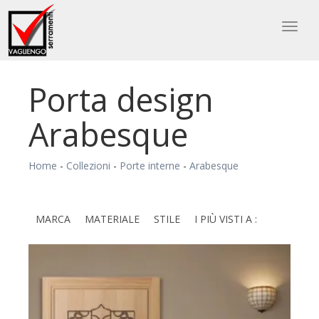
Toggl
naviga
Porta design
Arabesque
Home
-
Collezioni
-
Porte interne
-
Arabesque
MARCA
MATERIALE
STILE
I PIÙ VISTI A :