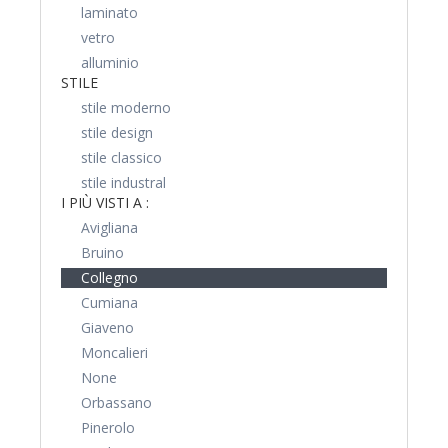
laminato
vetro
alluminio
STILE
stile moderno
stile design
stile classico
stile industral
I PIÙ VISTI A :
Avigliana
Bruino
Collegno
Cumiana
Giaveno
Moncalieri
None
Orbassano
Pinerolo