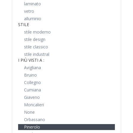
laminato
vetro
alluminio
STILE
stile moderno
stile design
stile classico
stile industral
I PIÙ VISTI A :
Avigliana
Bruino
Collegno
Cumiana
Giaveno
Moncalieri
None
Orbassano
Pinerolo