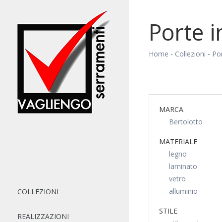
Porte i
Home
-
Collezioni
-
Por
MARCA
Bertolotto
MATERIALE
legno
laminato
vetro
alluminio
COLLEZIONI
STILE
REALIZZAZIONI