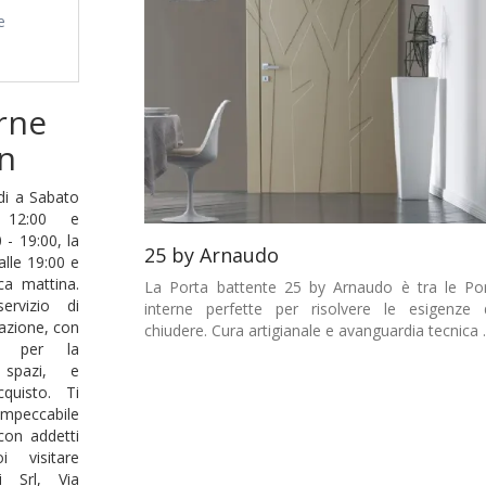
e
rne
gn
di a Sabato
 12:00 e
 - 19:00, la
25 by Arnaudo
lle 19:00 e
a mattina.
La Porta battente 25 by Arnaudo è tra le Po
ervizio di
interne perfette per risolvere le esigenze 
azione, con
chiudere. Cura artigianale e avanguardia tecnica ..
lo per la
 spazi, e
quisto. Ti
mpeccabile
con addetti
 visitare
i Srl, Via