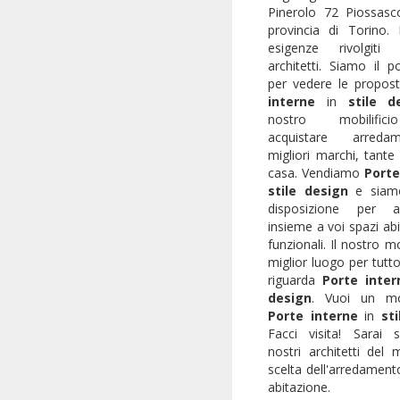
Pinerolo 72 Piossasc
provincia di Torino.
esigenze rivolgiti
architetti. Siamo il p
per vedere le propos
interne
in
stile d
nostro mobilific
acquistare arreda
migliori marchi, tante
casa. Vendiamo
Porte
stile design
e siamo
disposizione per a
insieme a voi spazi abit
funzionali. Il nostro mob
miglior luogo per tutt
riguarda
Porte inter
design
. Vuoi un mob
Porte interne
in
st
Facci visita! Sarai 
nostri architetti del 
scelta dell'arredament
abitazione.