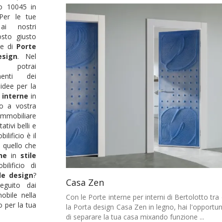
o 10045 in
 Per le tue
 ai nostri
osto giusto
te di
Porte
esign
. Nel
io potrai
menti dei
 idee per la
 interne
in
 a vostra
mmobiliare
ativi belli e
ilificio è il
o quello che
ne
in
stile
ilificio di
ile design
?
Casa Zen
seguito dai
mobile nella
Con le Porte interne per interni di Bertolotto tra 
o per la tua
la Porta design Casa Zen in legno, hai l'opportun
di separare la tua casa mixando funzione ...