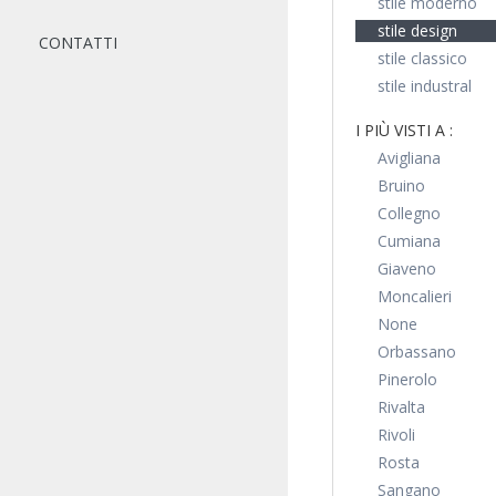
stile moderno
stile design
CONTATTI
stile classico
stile industral
I PIÙ VISTI A :
Avigliana
Bruino
Collegno
Cumiana
Giaveno
Moncalieri
None
Orbassano
Pinerolo
Rivalta
Rivoli
Rosta
Sangano