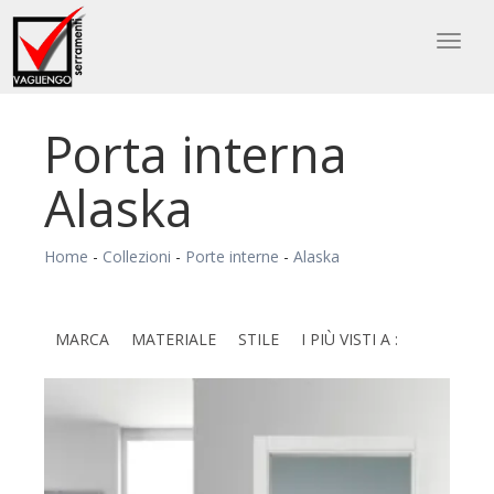
Toggl
naviga
Porta interna
Alaska
Home
-
Collezioni
-
Porte interne
-
Alaska
MARCA
MATERIALE
STILE
I PIÙ VISTI A :