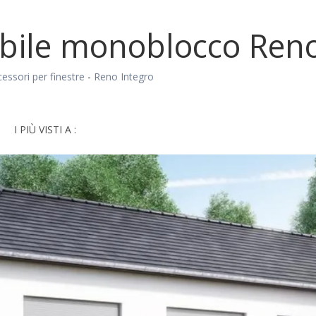
ibile monoblocco Reno
essori per finestre
-
Reno Integro
I PIÙ VISTI A :