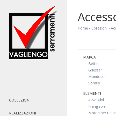
Access
Home
-
Collezioni
-
Acc
MARCA
Bettio
Griesser
Mondosole
Somfly
ELEMENTI
Avvolgibili
COLLEZIONI
Frangisole
Motori per tappa
REALIZZAZIONI