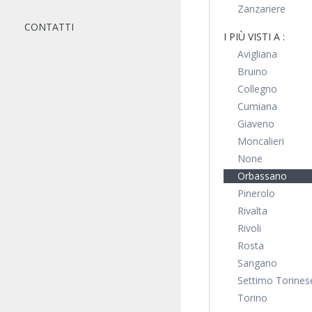
Zanzariere
CONTATTI
I PIÙ VISTI A :
Avigliana
Bruino
Collegno
Cumiana
Giaveno
Moncalieri
None
Orbassano
Pinerolo
Rivalta
Rivoli
Rosta
Sangano
Settimo Torines
Torino