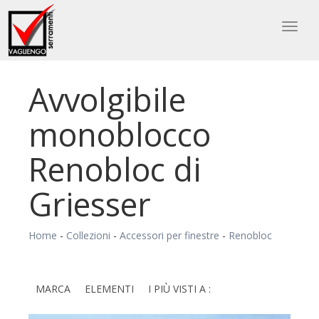
Toggl
naviga
Avvolgibile
monoblocco
Renobloc di
Griesser
Home
-
Collezioni
-
Accessori per finestre
-
Renobloc
MARCA
ELEMENTI
I PIÙ VISTI A :