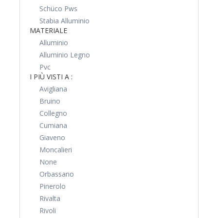
Schüco Pws
Stabia Alluminio
MATERIALE
Alluminio
Alluminio Legno
Pvc
I PIÙ VISTI A :
Avigliana
Bruino
Collegno
Cumiana
Giaveno
Moncalieri
None
Orbassano
Pinerolo
Rivalta
Rivoli