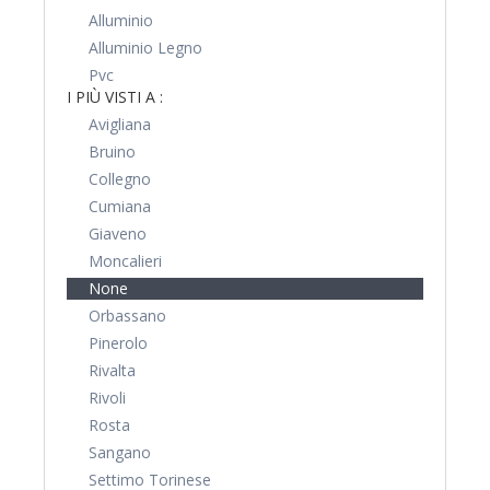
Alluminio
Alluminio Legno
Pvc
I PIÙ VISTI A :
Avigliana
Bruino
Collegno
Cumiana
Giaveno
Moncalieri
None
Orbassano
Pinerolo
Rivalta
Rivoli
Rosta
Sangano
Settimo Torinese