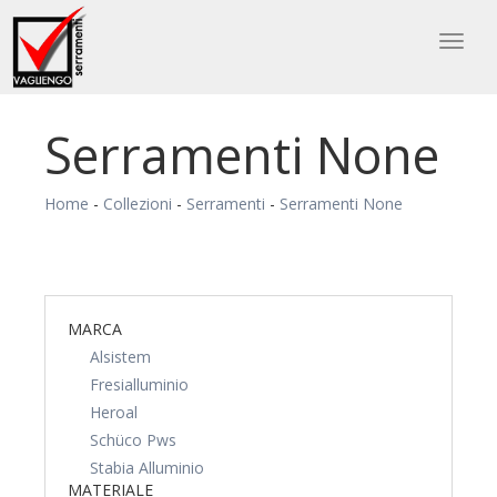
Toggl
naviga
Serramenti None
Home
-
Collezioni
-
Serramenti
-
Serramenti None
MARCA
Alsistem
Fresialluminio
Heroal
Schüco Pws
Stabia Alluminio
MATERIALE