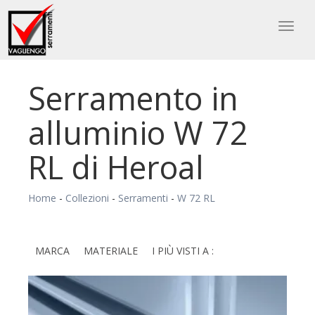
Toggl
naviga
Serramento in
alluminio W 72
RL di Heroal
Home
-
Collezioni
-
Serramenti
-
W 72 RL
MARCA
MATERIALE
I PIÙ VISTI A :