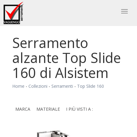
Toggl
naviga
Serramento
alzante Top Slide
160 di Alsistem
Home
-
Collezioni
-
Serramenti
-
Top Slide 160
MARCA
MATERIALE
I PIÙ VISTI A :