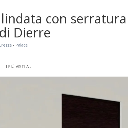
blindata con serratur
di Dierre
curezza
-
Palace
I PIÙ VISTI A :