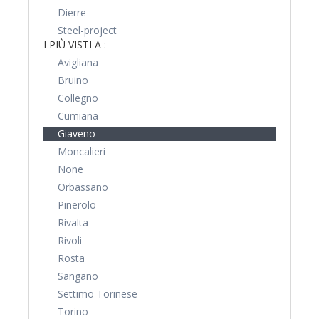
Dierre
Steel-project
I PIÙ VISTI A :
Avigliana
Bruino
Collegno
Cumiana
Giaveno
Moncalieri
None
Orbassano
Pinerolo
Rivalta
Rivoli
Rosta
Sangano
Settimo Torinese
Torino