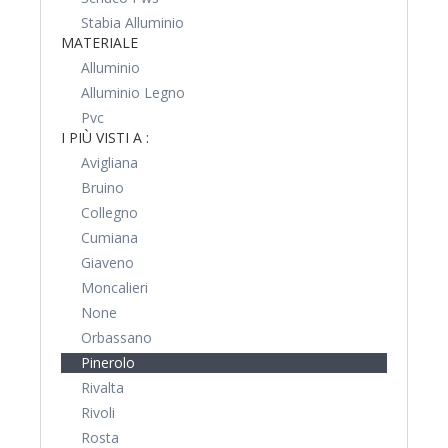
Stabia Alluminio
MATERIALE
Alluminio
Alluminio Legno
Pvc
I PIÙ VISTI A :
Avigliana
Bruino
Collegno
Cumiana
Giaveno
Moncalieri
None
Orbassano
Pinerolo
Rivalta
Rivoli
Rosta