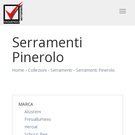
Toggl
naviga
Serramenti
Pinerolo
Home
-
Collezioni
-
Serramenti
-
Serramenti Pinerolo
MARCA
Alsistem
Fresialluminio
Heroal
Schüco Pws