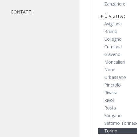
Zanzariere
CONTATTI
I PIÙ VISTI A :
Avigliana
Bruino
Collegno
Cumiana
Giaveno
Moncalieri
None
Orbassano
Pinerolo
Rivalta
Rivoli
Rosta
Sangano
Settimo Torines
Torino