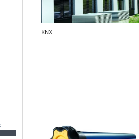
KNX
e