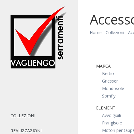
Accesso
Home
-
Collezioni
-
Acc
MARCA
Bettio
Griesser
Mondosole
Somfly
ELEMENTI
Avvolgibili
COLLEZIONI
Frangisole
Motori per tappa
REALIZZAZIONI