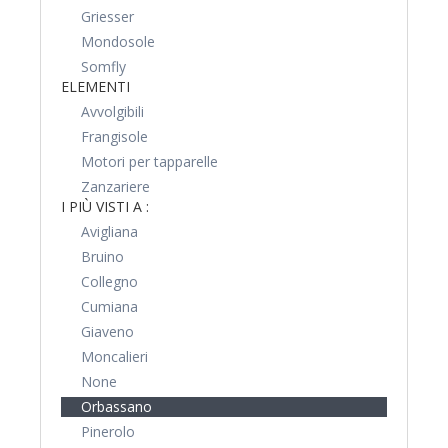
Griesser
Mondosole
Somfly
ELEMENTI
Avvolgibili
Frangisole
Motori per tapparelle
Zanzariere
I PIÙ VISTI A :
Avigliana
Bruino
Collegno
Cumiana
Giaveno
Moncalieri
None
Orbassano
Pinerolo